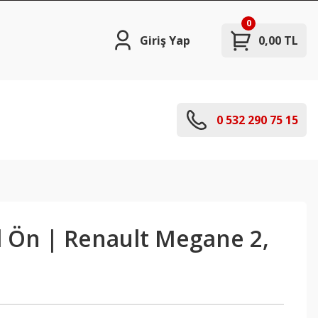
0
Giriş Yap
0,00 TL
0 532 290 75 15
l Ön | Renault Megane 2,