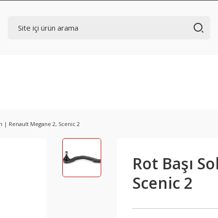
Ön | Renault Megane 2, Scenic 2
Rot Başı So
Scenic 2