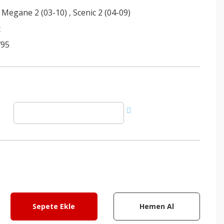
,
Megane 2 (03-10)
,
Scenic 2 (04-09)
t
795
Sepete Ekle
Hemen Al