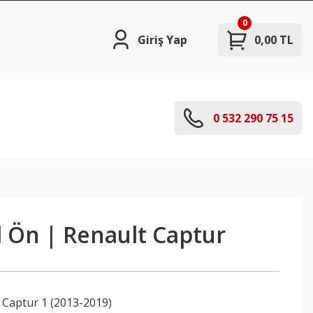
0
Giriş Yap
0,00 TL
0 532 290 75 15
l Ön | Renault Captur
,
Captur 1 (2013-2019)