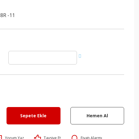
8R -11
Sepete Ekle
Hemen Al
Yorum Yaz
Tavsiye Et
Fiyatı Alarmı