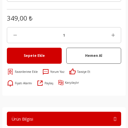
349,00 ₺
Sepete Ekle
Hemen Al
Yorum Yaz
Tavsiye Et
Karşılaştır
Fiyatı Alarmı
Paylaş
Ürün Bilgisi