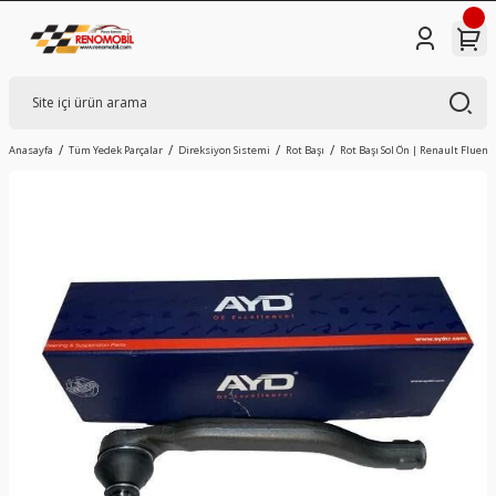
Anasayfa
Tüm Yedek Parçalar
Direksiyon Sistemi
Rot Başı
Rot Başı Sol Ön | Renault Fluenc