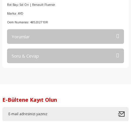
Rot Başı Sol Ön | Renault Fluence
Marka: AYD
Oem Numarası: 485202710R
Yorumlar
Soru & Cevap
Bu ürüne ilk yorumu siz yapın!
Yorum Yaz
Ürün hakkında henüz soru sorulmamış.
Soru Sor
E-Bültene Kayıt Olun