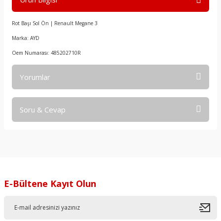
Rot Başı Sol Ön | Renault Megane 3
Marka: AYD
Oem Numarası: 485202710R
Yorumlar
Soru & Cevap
Bu ürüne ilk yorumu siz yapın!
Yorum Yaz
Ürün hakkında henüz soru sorulmamış.
Soru Sor
E-Bültene Kayıt Olun