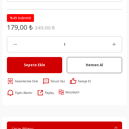
%49 İndirimli
179,00 ₺
349,00 ₺
Sepete Ekle
Hemen Al
Yorum Yaz
Tavsiye Et
Karşılaştır
Fiyatı Alarmı
Paylaş
Ürün Bilgisi