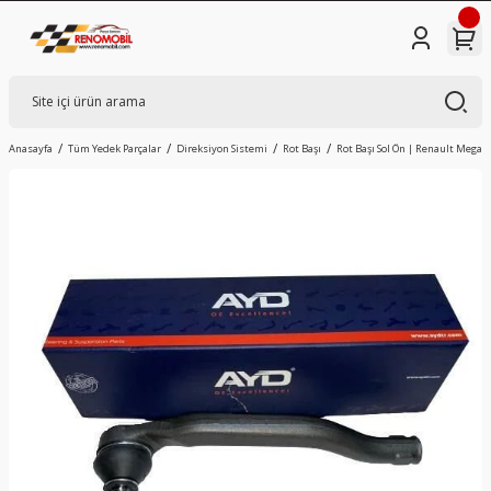
Anasayfa
Tüm Yedek Parçalar
Direksiyon Sistemi
Rot Başı
Rot Başı Sol Ön | Renault Megan