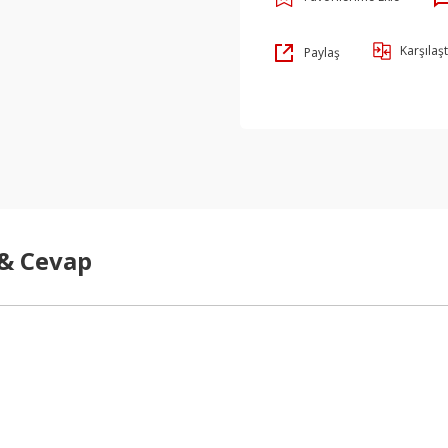
Karşılaşt
Paylaş
 & Cevap