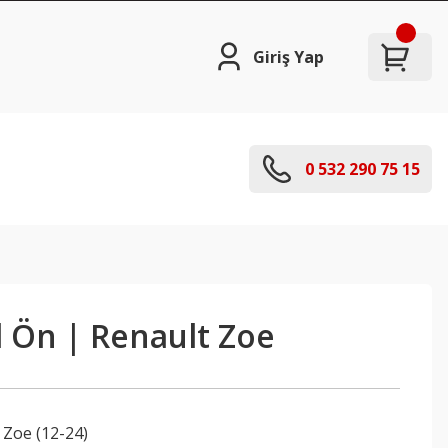
Giriş Yap
0 532 290 75 15
l Ön | Renault Zoe
,
Zoe (12-24)