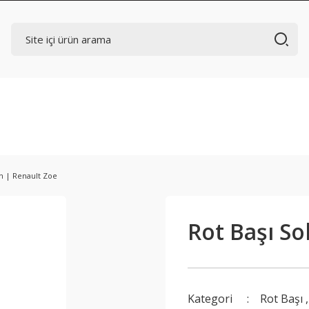
Ön | Renault Zoe
Rot Başı So
Kategori
Rot Başı