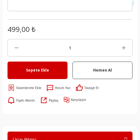
499,00 ₺
Sepete Ekle
Hemen Al
Yorum Yaz
Tavsiye Et
Karşılaştır
Fiyatı Alarmı
Paylaş
Ürün Bilgisi