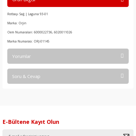
Rotbaşı Sağ | Laguna 93-01
Marka: Orjin
Oem Numaraları: 6000022736, 6020011026
Marka Numarası: ORJ-01145
Yorumlar
Soru & Cevap
Bu ürüne ilk yorumu siz yapın!
Yorum Yaz
Ürün hakkında henüz soru sorulmamış.
Soru Sor
E-Bültene Kayıt Olun