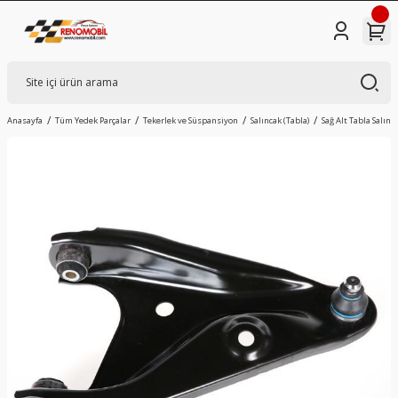
Anasayfa
Tüm Yedek Parçalar
Tekerlek ve Süspansiyon
Salıncak (Tabla)
Sağ Alt Tabla Salınc