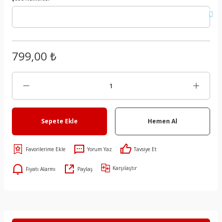
799,00 ₺
Sepete Ekle
Hemen Al
Yorum Yaz
Tavsiye Et
Karşılaştır
Fiyatı Alarmı
Paylaş