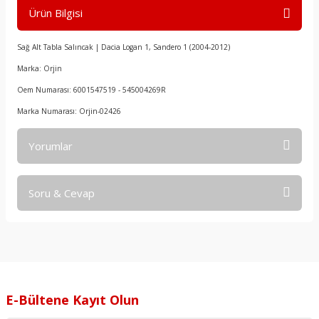
Ürün Bilgisi
Sağ Alt Tabla Salıncak | Dacia Logan 1, Sandero 1 (2004-2012)
Marka: Orjin
Oem Numarası: 6001547519 - 545004269R
Marka Numarası: Orjin-02426
Yorumlar
Soru & Cevap
Bu ürüne ilk yorumu siz yapın!
Yorum Yaz
Ürün hakkında henüz soru sorulmamış.
Soru Sor
E-Bültene Kayıt Olun