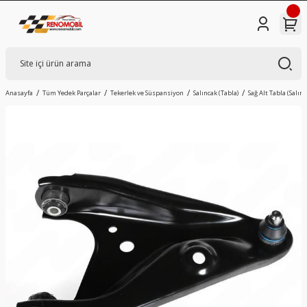
Anasayfa
Tüm Yedek Parçalar
Tekerlek ve Süspansiyon
Salıncak (Tabla)
Sağ Alt Tabla (Salın