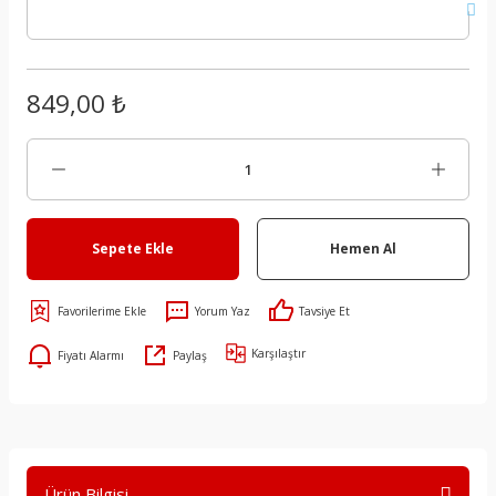
849,00 ₺
Sepete Ekle
Hemen Al
Yorum Yaz
Tavsiye Et
Karşılaştır
Fiyatı Alarmı
Paylaş
Ürün Bilgisi