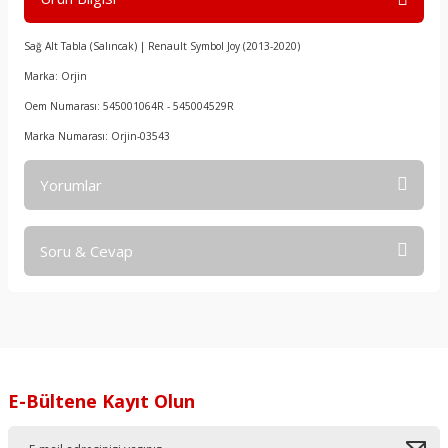
Sağ Alt Tabla (Salıncak) | Renault Symbol Joy (2013-2020)
Marka: Orjin
Oem Numarası: 545001064R - 545004529R
Marka Numarası: Orjin-03543
Yorumlar
Soru & Cevap
Bu ürüne ilk yorumu siz yapın!
Yorum Yaz
Ürün hakkında henüz soru sorulmamış.
Soru Sor
E-Bültene Kayıt Olun