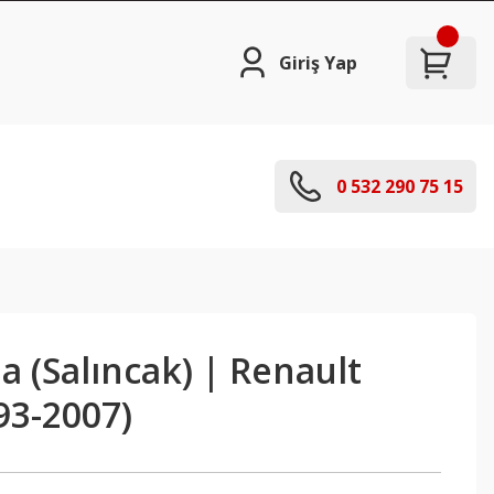
Giriş Yap
0 532 290 75 15
la (Salıncak) | Renault
93-2007)