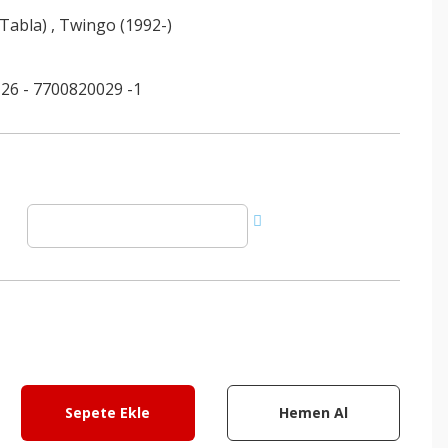
(Tabla)
,
Twingo (1992-)
26 - 7700820029 -1
Sepete Ekle
Hemen Al