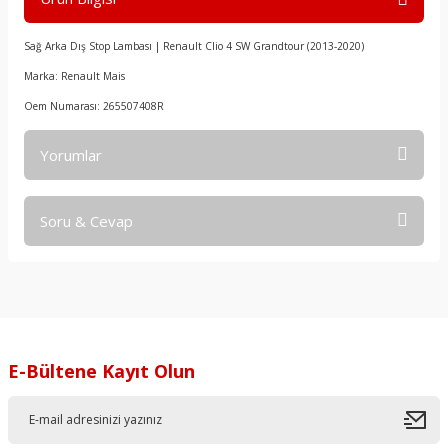
Sağ Arka Dış Stop Lambası | Renault Clio 4 SW Grandtour (2013-2020)
Marka: Renault Mais
Oem Numarası: 265507408R
Yorumlar
Soru & Cevap
Bu ürüne ilk yorumu siz yapın!
Yorum Yaz
Ürün hakkında henüz soru sorulmamış.
Soru Sor
E-Bültene Kayıt Olun