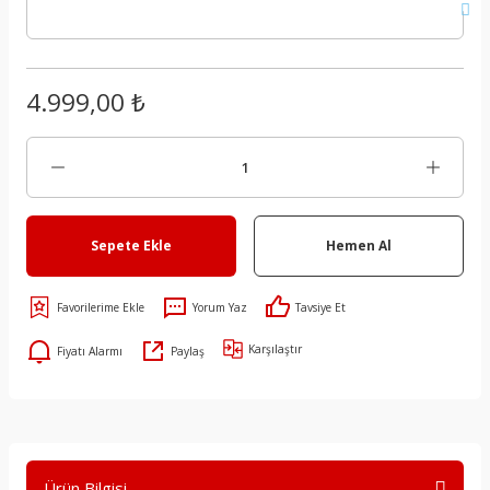
4.999,00 ₺
Sepete Ekle
Hemen Al
Yorum Yaz
Tavsiye Et
Karşılaştır
Fiyatı Alarmı
Paylaş
Ürün Bilgisi