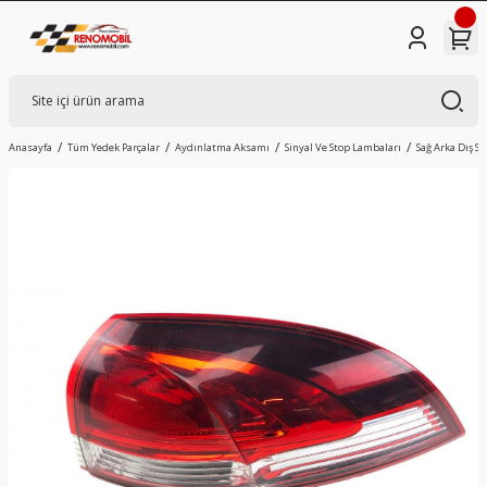
Anasayfa
Tüm Yedek Parçalar
Aydınlatma Aksamı
Sinyal Ve Stop Lambaları
Sağ Arka Dış S