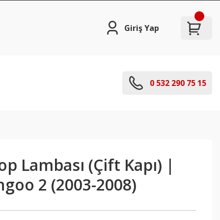
Giriş Yap
0 532 290 75 15
op Lambası (Çift Kapı) |
ngoo 2 (2003-2008)