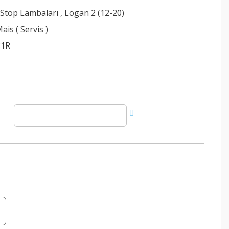
 Stop Lambaları
,
Logan 2 (12-20)
ais ( Servis )
81R