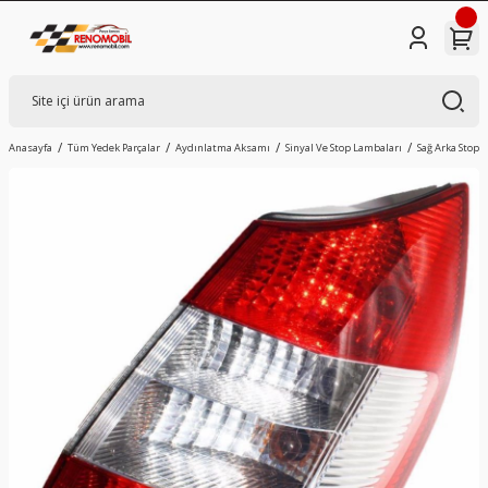
Anasayfa
Tüm Yedek Parçalar
Aydınlatma Aksamı
Sinyal Ve Stop Lambaları
Sağ Arka Stop 