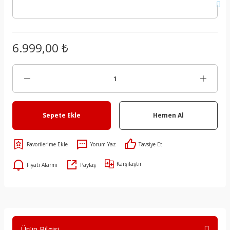
6.999,00 ₺
Sepete Ekle
Hemen Al
Yorum Yaz
Tavsiye Et
Karşılaştır
Fiyatı Alarmı
Paylaş
Ürün Bilgisi