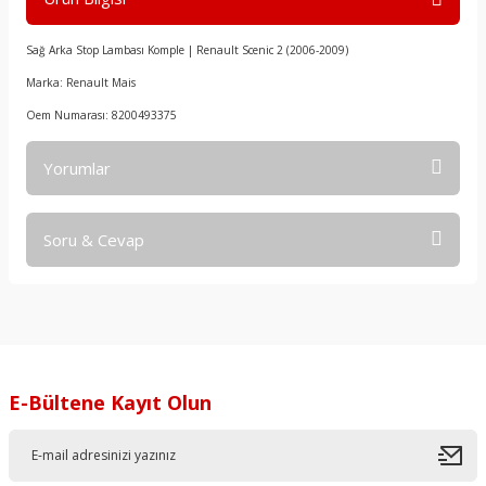
Sağ Arka Stop Lambası Komple | Renault Scenic 2 (2006-2009)
Marka: Renault Mais
Oem Numarası: 8200493375
Yorumlar
Soru & Cevap
Bu ürüne ilk yorumu siz yapın!
Yorum Yaz
Ürün hakkında henüz soru sorulmamış.
Soru Sor
E-Bültene Kayıt Olun