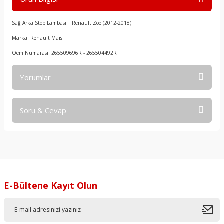
Sağ Arka Stop Lambası | Renault Zoe (2012-2018)
Marka: Renault Mais
Oem Numarası: 265509696R - 265504492R
Yorumlar
Soru & Cevap
Bu ürüne ilk yorumu siz yapın!
Yorum Yaz
Ürün hakkında henüz soru sorulmamış.
Soru Sor
E-Bültene Kayıt Olun