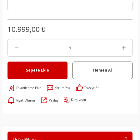
10.999,00 ₺
Sepete Ekle
Hemen Al
Yorum Yaz
Tavsiye Et
Karşılaştır
Fiyatı Alarmı
Paylaş
Ürün Bilgisi