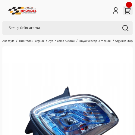
Anasayfa
Tüm Yedek Parçalar
Aydınlatma Aksamı
Sinyal Ve Stop Lambaları
Sağ Arka Stop 