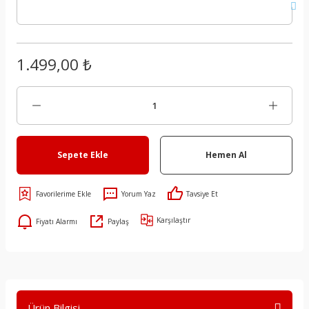
1.499,00 ₺
Sepete Ekle
Hemen Al
Yorum Yaz
Tavsiye Et
Karşılaştır
Fiyatı Alarmı
Paylaş
Ürün Bilgisi