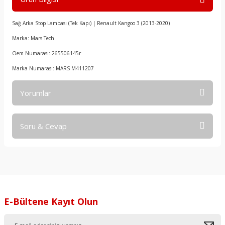
Sağ Arka Stop Lambası (Tek Kapı) | Renault Kangoo 3 (2013-2020)
Marka: Mars Tech
Oem Numarası: 265506145r
Marka Numarası: MARS M411207
Yorumlar
Soru & Cevap
Bu ürüne ilk yorumu siz yapın!
Yorum Yaz
Ürün hakkında henüz soru sorulmamış.
Soru Sor
E-Bültene Kayıt Olun