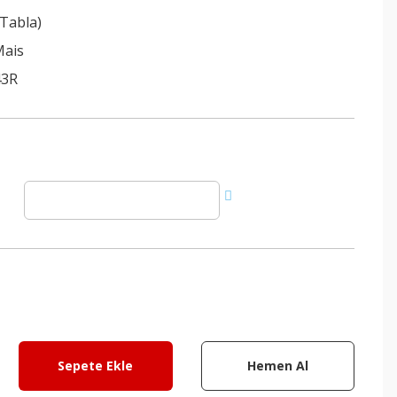
(Tabla)
Mais
43R
Sepete Ekle
Hemen Al