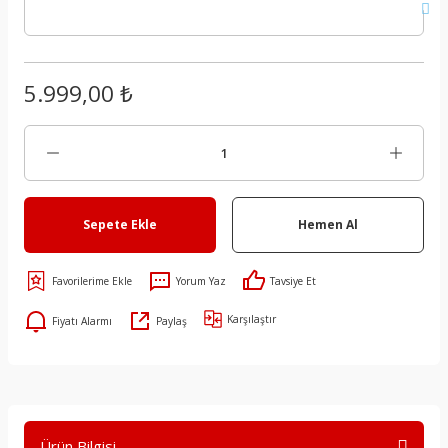
5.999,00 ₺
Sepete Ekle
Hemen Al
Yorum Yaz
Tavsiye Et
Karşılaştır
Fiyatı Alarmı
Paylaş
Ürün Bilgisi