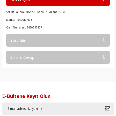
Sol Alt Salıncak (Tabla) | Renault Taliant (2020-)
Marka: Renault Mais
Oem Numarası: 545054787R
Yorumlar
Soru & Cevap
Bu ürüne ilk yorumu siz yapın!
Yorum Yaz
Ürün hakkında henüz soru sorulmamış.
Soru Sor
E-Bültene Kayıt Olun