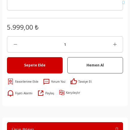
5.999,00 ₺
Sepete Ekle
Hemen Al
Yorum Yaz
Tavsiye Et
Karşılaştır
Fiyatı Alarmı
Paylaş
Ürün Bilgisi