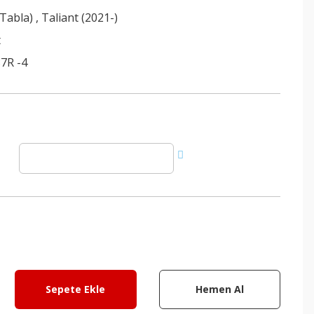
(Tabla)
,
Taliant (2021-)
t
7R -4
Sepete Ekle
Hemen Al