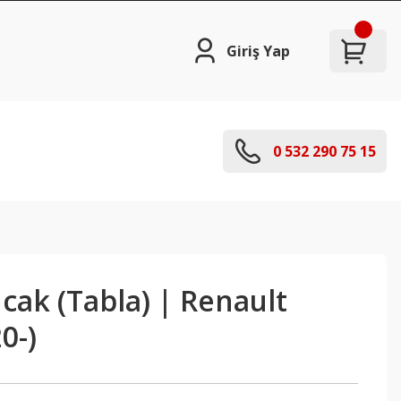
Giriş Yap
0 532 290 75 15
ncak (Tabla) | Renault
0-)