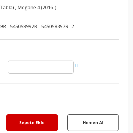
(Tabla)
,
Megane 4 (2016-)
t
9R - 545058992R - 545058397R -2
Sepete Ekle
Hemen Al