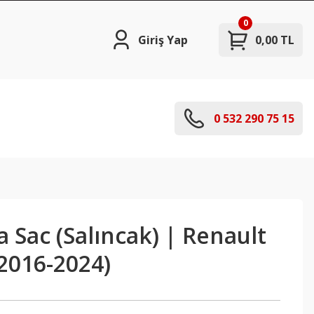
0
Giriş Yap
0,00 TL
0 532 290 75 15
a Sac (Salıncak) | Renault
2016-2024)