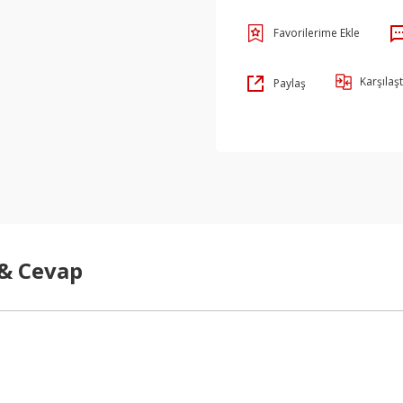
Karşılaşt
Paylaş
 & Cevap