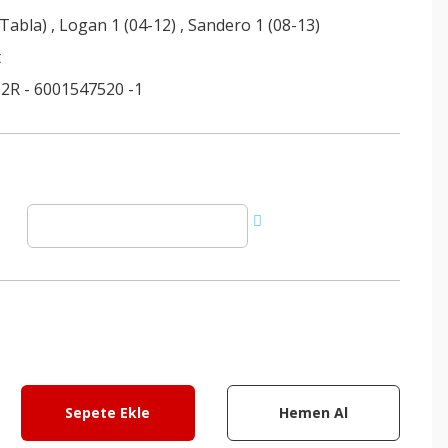
(Tabla)
,
Logan 1 (04-12)
,
Sandero 1 (08-13)
t
2R - 6001547520 -1
Sepete Ekle
Hemen Al