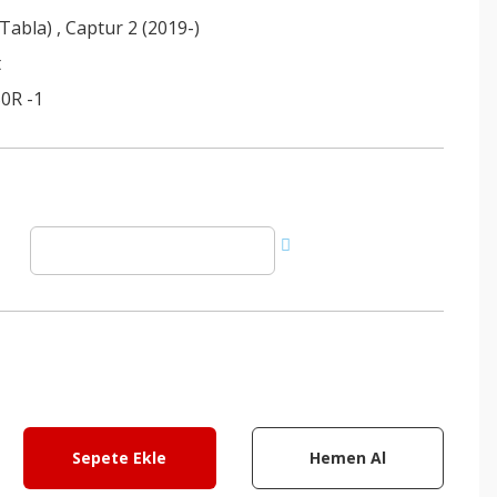
(Tabla)
,
Captur 2 (2019-)
t
0R -1
Sepete Ekle
Hemen Al