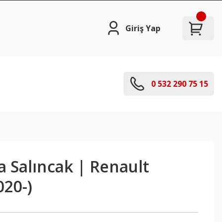
Giriş Yap
0 532 290 75 15
la Salıncak | Renault
020-)