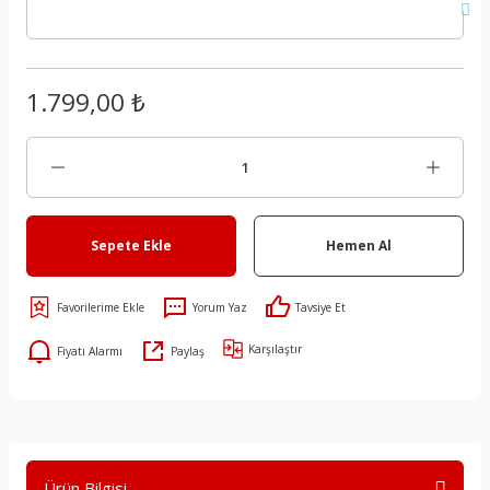
1.799,00 ₺
Sepete Ekle
Hemen Al
Yorum Yaz
Tavsiye Et
Karşılaştır
Fiyatı Alarmı
Paylaş
Ürün Bilgisi