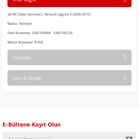
Sol Alt Tabla (Salıncak) | Renault Laguna 3 (2008-2015)
Marka: Teknorot
Oem Numarası: 545010008R - 545010012R
Marka Numarası: R-909
Yorumlar
Soru & Cevap
Bu ürüne ilk yorumu siz yapın!
Yorum Yaz
Ürün hakkında henüz soru sorulmamış.
Soru Sor
E-Bültene Kayıt Olun