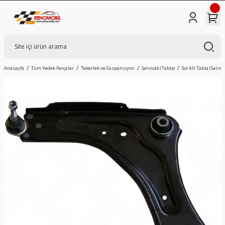
Anasayfa
Tüm Yedek Parçalar
Tekerlek ve Süspansiyon
Salıncak (Tabla)
Sol Alt Tabla (Salın