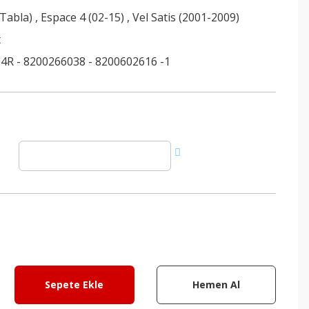
(Tabla)
,
Espace 4 (02-15)
,
Vel Satis (2001-2009)
t
4R - 8200266038 - 8200602616 -1
Sepete Ekle
Hemen Al