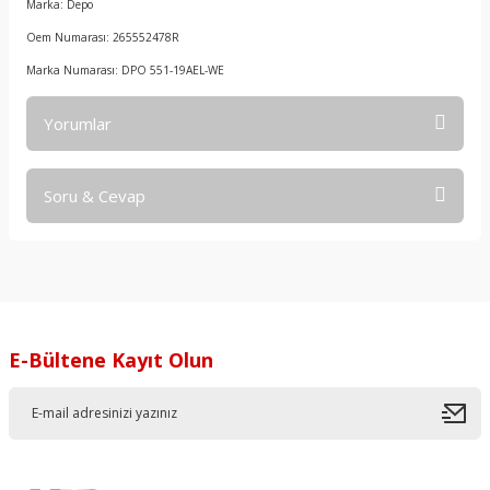
Marka: Depo
Oem Numarası: 265552478R
Marka Numarası: DPO 551-19AEL-WE
Yorumlar
Soru & Cevap
Bu ürüne ilk yorumu siz yapın!
Yorum Yaz
Ürün hakkında henüz soru sorulmamış.
Soru Sor
E-Bültene Kayıt Olun