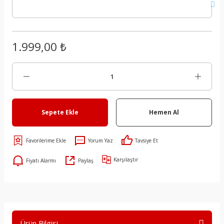
1.999,00 ₺
Sepete Ekle
Hemen Al
Yorum Yaz
Tavsiye Et
Karşılaştır
Fiyatı Alarmı
Paylaş
Ürün Bilgisi