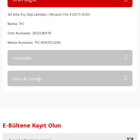
Sol Arka Dış Stop Lambası | Renault Clio 4 (2013-2020)
Marka: TYC
Oem Numarası: 265554091R
Marka Numarası: TYC-REN10CL056
Yorumlar
Soru & Cevap
Bu ürüne ilk yorumu siz yapın!
Yorum Yaz
Ürün hakkında henüz soru sorulmamış.
Soru Sor
E-Bültene Kayıt Olun