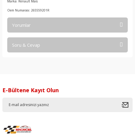
Marka: Renault Mais
Oem Numarası: 265559201R
Yorumlar
Soru & Cevap
Bu ürüne ilk yorumu siz yapın!
Yorum Yaz
Ürün hakkında henüz soru sorulmamış.
Soru Sor
E-Bültene Kayıt Olun