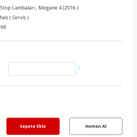
 Stop Lambaları
,
Megane 4 (2016-)
ais ( Servis )
29R
Sepete Ekle
Hemen Al