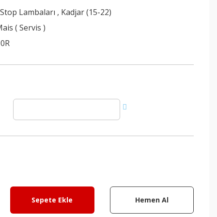
 Stop Lambaları
,
Kadjar (15-22)
ais ( Servis )
30R
Sepete Ekle
Hemen Al