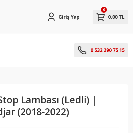
0
Giriş Yap
0,00 TL
0 532 290 75 15
 Stop Lambası (Ledli) |
jar (2018-2022)