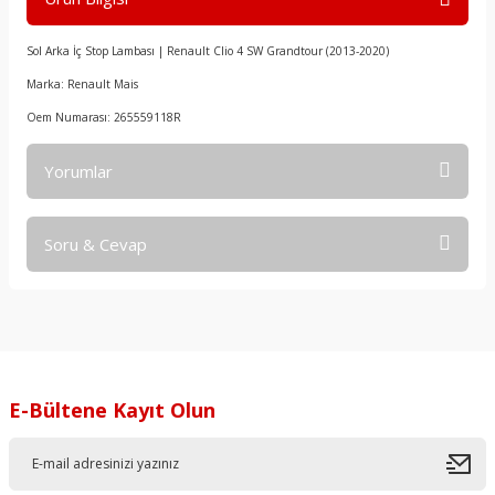
Sol Arka İç Stop Lambası | Renault Clio 4 SW Grandtour (2013-2020)
Marka: Renault Mais
Oem Numarası: 265559118R
Yorumlar
Soru & Cevap
Bu ürüne ilk yorumu siz yapın!
Yorum Yaz
Ürün hakkında henüz soru sorulmamış.
Soru Sor
E-Bültene Kayıt Olun