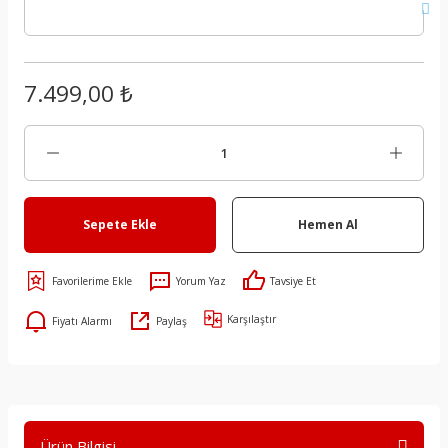
7.499,00 ₺
Sepete Ekle
Hemen Al
Yorum Yaz
Tavsiye Et
Karşılaştır
Fiyatı Alarmı
Paylaş
Ürün Bilgisi