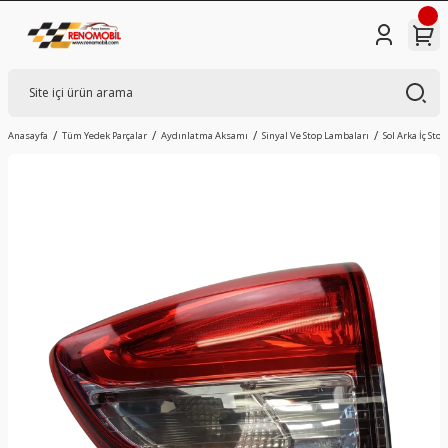
Anasayfa
Tüm Yedek Parçalar
Aydınlatma Aksamı
Sinyal Ve Stop Lambaları
Sol Arka İç St