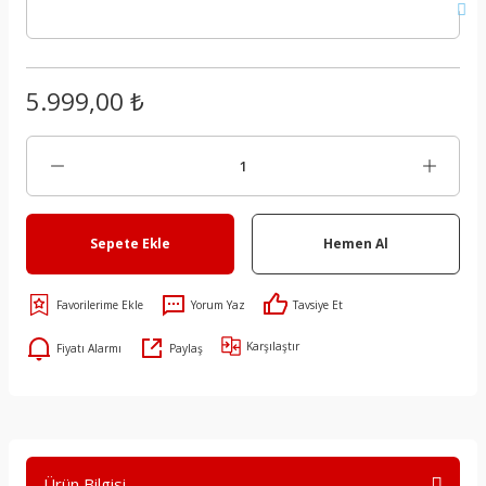
5.999,00 ₺
Sepete Ekle
Hemen Al
Yorum Yaz
Tavsiye Et
Karşılaştır
Fiyatı Alarmı
Paylaş
Ürün Bilgisi