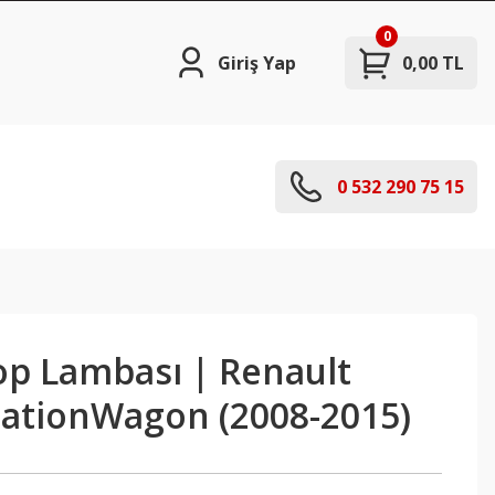
0
Giriş Yap
0,00 TL
0 532 290 75 15
op Lambası | Renault
tationWagon (2008-2015)