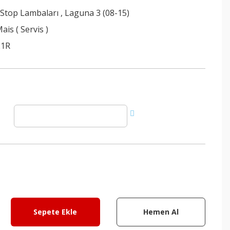
 Stop Lambaları
,
Laguna 3 (08-15)
ais ( Servis )
21R
Sepete Ekle
Hemen Al