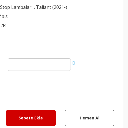
 Stop Lambaları
,
Taliant (2021-)
Mais
82R
Sepete Ekle
Hemen Al