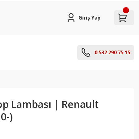
Giriş Yap
0 532 290 75 15
op Lambası | Renault
0-)