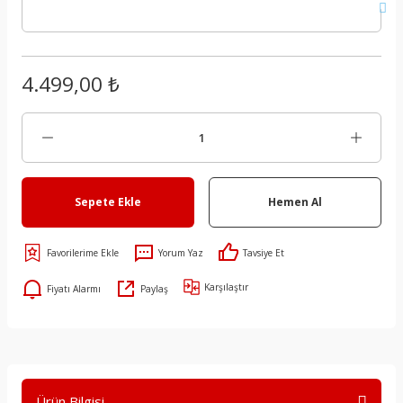
4.499,00 ₺
Sepete Ekle
Hemen Al
Yorum Yaz
Tavsiye Et
Karşılaştır
Fiyatı Alarmı
Paylaş
Ürün Bilgisi