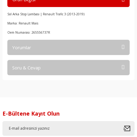
Sol Arka Stop Lambası | Renault Trafic 3 (2013-2019)
Marka: Renault Mais
Oem Numarası: 265556737R
Yorumlar
Soru & Cevap
Bu ürüne ilk yorumu siz yapın!
Yorum Yaz
Ürün hakkında henüz soru sorulmamış.
Soru Sor
E-Bültene Kayıt Olun