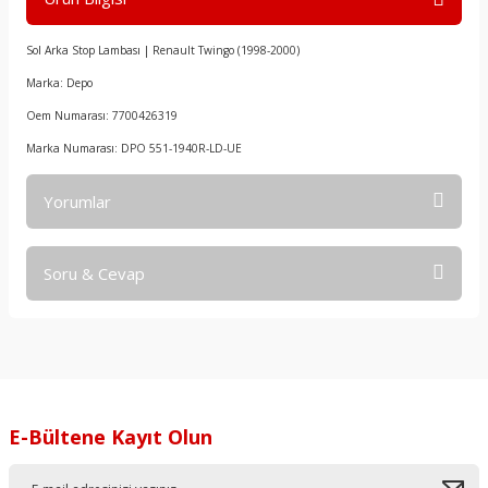
Sol Arka Stop Lambası | Renault Twingo (1998-2000)
Marka: Depo
Oem Numarası: 7700426319
Marka Numarası: DPO 551-1940R-LD-UE
Yorumlar
Soru & Cevap
Bu ürüne ilk yorumu siz yapın!
Yorum Yaz
Ürün hakkında henüz soru sorulmamış.
Soru Sor
E-Bültene Kayıt Olun