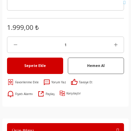
1.999,00 ₺
Sepete Ekle
Hemen Al
Yorum Yaz
Tavsiye Et
Karşılaştır
Fiyatı Alarmı
Paylaş
Ürün Bilgisi