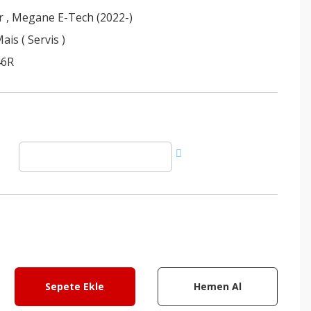
r
,
Megane E-Tech (2022-)
ais ( Servis )
46R
Sepete Ekle
Hemen Al