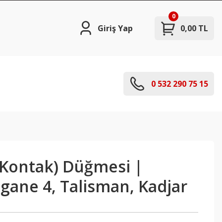
0
Giriş Yap
0,00 TL
0 532 290 75 15
(Kontak) Düğmesi |
gane 4, Talisman, Kadjar