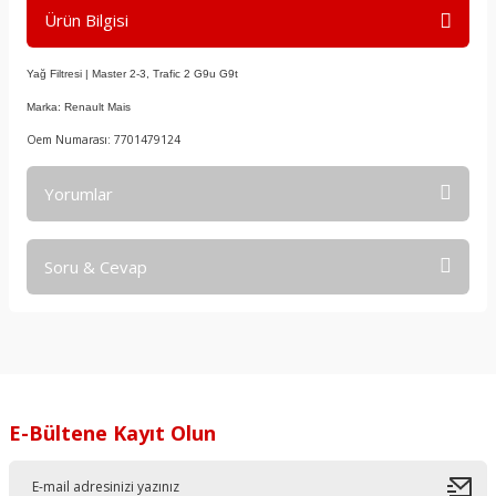
Ürün Bilgisi
Yağ Filtresi | Master 2-3, Trafic 2 G9u G9t
Marka: Renault Mais
Oem Numarası: 7701479124
Yorumlar
Soru & Cevap
Bu ürüne ilk yorumu siz yapın!
Yorum Yaz
Ürün hakkında henüz soru sorulmamış.
Soru Sor
E-Bültene Kayıt Olun