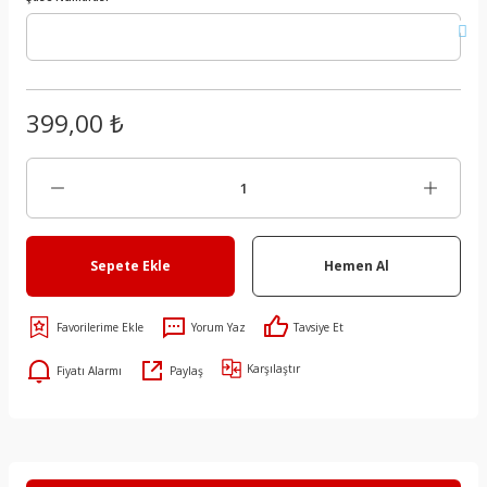
399,00 ₺
Sepete Ekle
Hemen Al
Yorum Yaz
Tavsiye Et
Karşılaştır
Fiyatı Alarmı
Paylaş