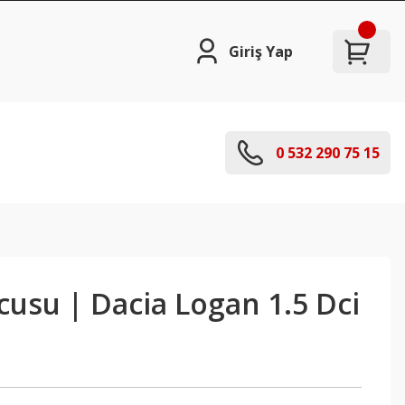
Giriş Yap
0 532 290 75 15
usu | Dacia Logan 1.5 Dci