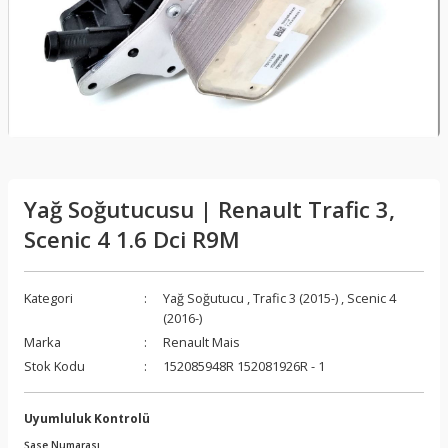
Yağ Soğutucusu | Renault Trafic 3,
Scenic 4 1.6 Dci R9M
Kategori
Yağ Soğutucu
,
Trafic 3 (2015-)
,
Scenic 4
(2016-)
Marka
Renault Mais
Stok Kodu
152085948R 152081926R - 1
Uyumluluk Kontrolü
Şase Numarası