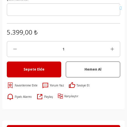
5.399,00 ₺
Sepete Ekle
Hemen Al
Yorum Yaz
Tavsiye Et
Karşılaştır
Fiyatı Alarmı
Paylaş