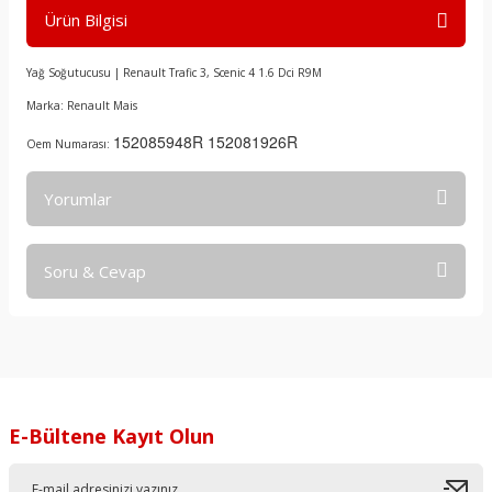
Ürün Bilgisi
Yağ Soğutucusu | Renault Trafic 3, Scenic 4 1.6 Dci R9M
Marka: Renault Mais
152085948R 152081926R
Oem Numarası:
Yorumlar
Soru & Cevap
Bu ürüne ilk yorumu siz yapın!
Yorum Yaz
Ürün hakkında henüz soru sorulmamış.
Soru Sor
E-Bültene Kayıt Olun