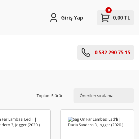
0
Giriş Yap
0,00 TL
0 532 290 75 15
Toplam 5 ürün