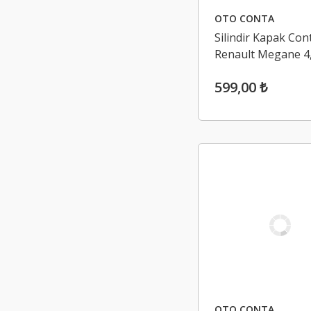
OTO CONTA
Silindir Kapak Con
Renault Megane 4
Talisman 1.5 Dci K
599,00 ₺
(Euro 5)
OTO CONTA