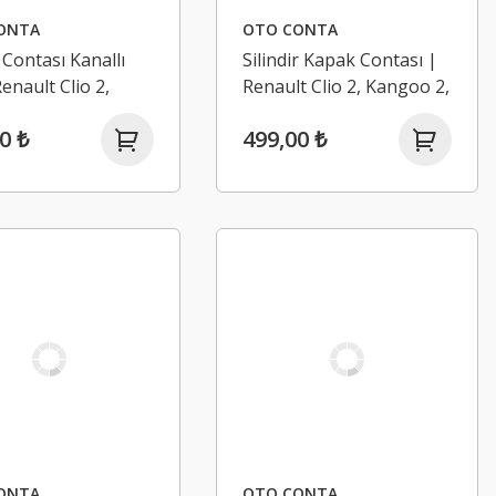
ONTA
OTO CONTA
 Contası Kanallı
Silindir Kapak Contası |
Renault Clio 2,
Renault Clio 2, Kangoo 2,
e 1 1.6 16V K4M
Megane 2 1.5 Dci K9K
0 ₺
499,00 ₺
2001)
(2003-2005)
ONTA
OTO CONTA