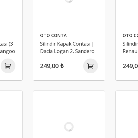
OTO CONTA
OTO C
ası (3
Silindir Kapak Contası |
Silind
 Kangoo
Dacia Logan 2, Sandero
Renaul
2 1.5 Dci K9K (Euro 5)
Joy, K
249,00 ₺
249,0
(Euro 