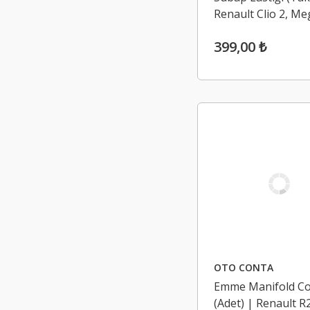
Renault Clio 2, M
1.4 16V K4J - 1.6 
399,00 ₺
- 2.0 16V F4R
OTO CONTA
Emme Manifold Co
(Adet) | Renault R