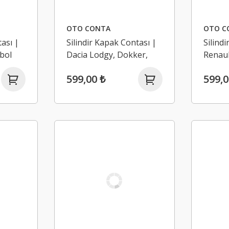
OTO CONTA
OTO C
tası |
Silindir Kapak Contası |
Silind
bol
Dacia Lodgy, Dokker,
Renaul
Dci K9K
Duster 1.5 Dci K9K (Euro
1.5 Dc
599,00 ₺
599,0
5)