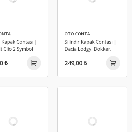
ONTA
OTO CONTA
ir Kapak Contası |
Silindir Kapak Contası |
t Clio 2 Symbol
Dacia Lodgy, Dokker,
angoo 3 1.5 Dci K9K
Duster 1.5 Dci K9K (Euro
0 ₺
249,00 ₺
5)
5)