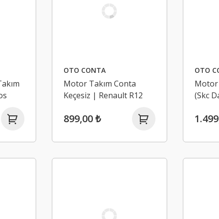
OTO CONTA
OTO C
Takım
Motor Takım Conta
Motor
os
Keçesiz | Renault R12
(Skc D
Toros 1400
Megane
899,00 ₺
1.499
Laguna