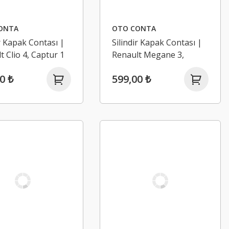
ONTA
OTO CONTA
ir Kapak Contası |
Silindir Kapak Contası |
t Clio 4, Captur 1
Renault Megane 3,
i K9K (Euro 5)
Fluence 1.5 Dci K9K (Euro
0 ₺
599,00 ₺
5)