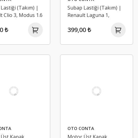
Lastiği (Takım) |
Subap Lastiği (Takım) |
t Clio 3, Modus 1.6
Renault Laguna 1,
M - 1.4 16V K4J
Laguna 2, Laguna 3 1.6
0 ₺
399,00 ₺
16V K4M - 2.0 16V F4R
ONTA
OTO CONTA
 Üst Kapak
Motor Üst Kapak