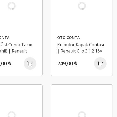
ONTA
OTO CONTA
 Üst Conta Takım
Külbütör Kapak Contası
ahil) | Renault
| Renault Clio 3 1.2 16V
 1, Scenic 1,
D4F
,00 ₺
249,00 ₺
 1 2.0 8V F3R