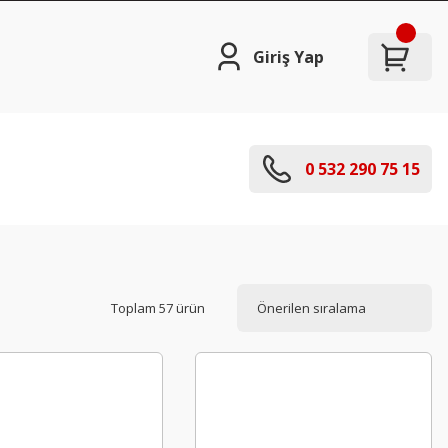
Giriş Yap
0 532 290 75 15
Toplam 57 ürün