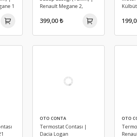
egane 1
Renault Megane 2,
Külbüt
16V K4M
Megane 3 1.4 16V K4J -
Renaul
399,00 ₺
199,0
1.6 16V K4M
Sander
OTO CONTA
OTO C
ntası
Termostat Contası |
Termos
21
Dacia Logan
Renau