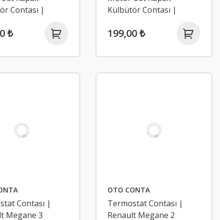
ör Contası |
Külbütör Contası |
t Logan 2,
Renault Clio 4, Captur 0.9
0 ₺
199,00 ₺
o 2 0.9 Tce H4B
Tce H4B
ONTA
OTO CONTA
tat Contası |
Termostat Contası |
lt Megane 3
Renault Megane 2