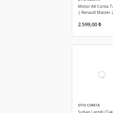
Motor Alt Conta T
| Renault Master 2
Espace 4 2.2-2.5 D
2.599,00 ₺
G9U
OTO CONTA
Subap Lastiği (Tak