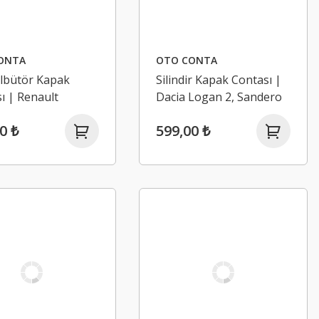
ONTA
OTO CONTA
lbütör Kapak
Silindir Kapak Contası |
ı | Renault
Dacia Logan 2, Sandero
 4, Talisman 1.5
2 1.5 Dci K9K (Euro 5)
0 ₺
599,00 ₺
K (Euro 5)