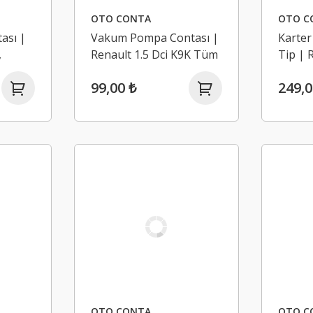
OTO CONTA
OTO C
tası |
Vakum Pompa Contası |
Karter
,
Renault 1.5 Dci K9K Tüm
Tip | 
9K
Araçlar
Megan
99,00 ₺
249,0
(1999-
OTO CONTA
OTO C