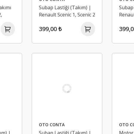
akımı
Subap Lastiği (Takım) |
Subap 
,
Renault Scenic 1, Scenic 2
Renaul
ci G9T-
1.6 16V K4M
16V K4
399,00 ₺
399,0
OTO CONTA
OTO C
ım) |
Subap Lastiği (Takım) |
Motor