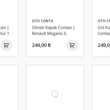
OTO CONTA
OTO C
tası |
Silindir Kapak Contası |
Üst Kü
ptur 1
Renault Megane 3,
Contas
)
Fluence 1.5 Dci K9K (Euro
Megane
249,00 ₺
249,0
5)
Dci K9