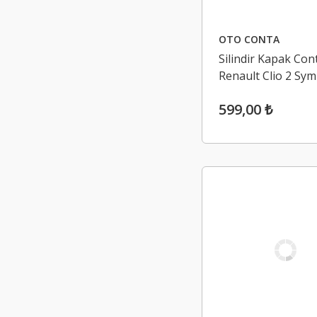
OTO CONTA
Silindir Kapak Con
Renault Clio 2 Sym
Joy, Kangoo 3 1.5 
599,00 ₺
(Euro 5)