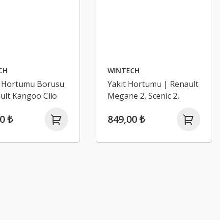
CH
WINTECH
 Hortumu Borusu
Yakıt Hortumu | Renault
ult Kangoo Clio
Megane 2, Scenic 2,
Kangoo 3 1.5 Dcı
0 ₺
849,00 ₺