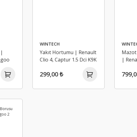
WINTECH
WINTE
 |
Yakıt Hortumu | Renault
Mazot
ngoo
Clio 4, Captur 1.5 Dci K9K
| Rena
1.5 Dci
299,00 ₺
799,0