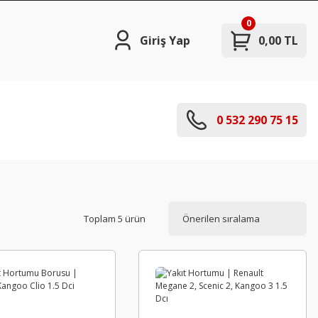
0
Giriş Yap
0,00 TL
0 532 290 75 15
Toplam 5 ürün