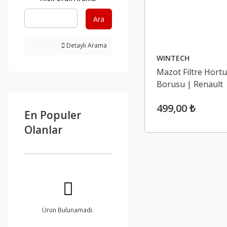
Ara
Detaylı Arama
WINTECH
Mazot Filtre Hort
Borusu | Renault
Megane 2, Kangoo 
499,00 ₺
Dci
En Populer
Olanlar
Ürün Bulunamadı.