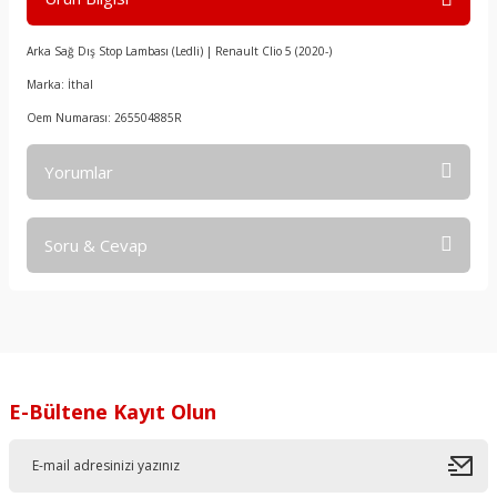
Arka Sağ Dış Stop Lambası (Ledli) | Renault Clio 5 (2020-)
Marka: İthal
Oem Numarası: 265504885R
Yorumlar
Soru & Cevap
Bu ürüne ilk yorumu siz yapın!
Yorum Yaz
Ürün hakkında henüz soru sorulmamış.
Soru Sor
E-Bültene Kayıt Olun