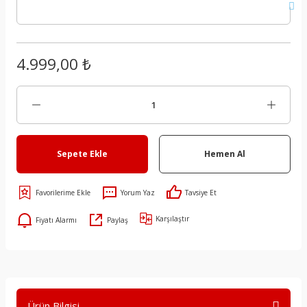
4.999,00 ₺
Sepete Ekle
Hemen Al
Yorum Yaz
Tavsiye Et
Karşılaştır
Fiyatı Alarmı
Paylaş
Ürün Bilgisi