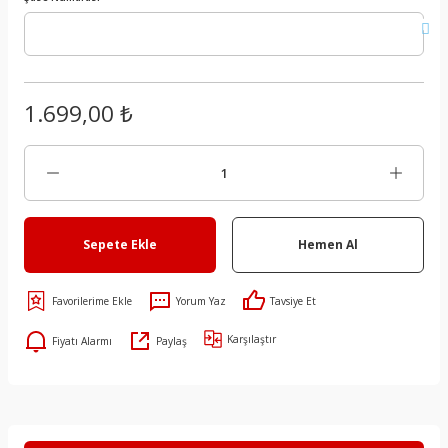
1.699,00 ₺
Sepete Ekle
Hemen Al
Yorum Yaz
Tavsiye Et
Karşılaştır
Fiyatı Alarmı
Paylaş