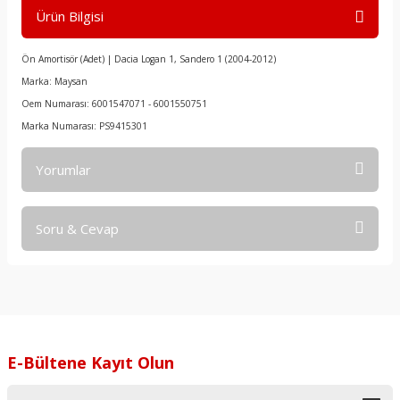
Ürün Bilgisi
Ön Amortisör (Adet) | Dacia Logan 1, Sandero 1 (2004-2012)
Marka: Maysan
Oem Numarası: 6001547071 - 6001550751
Marka Numarası: PS9415301
Yorumlar
Soru & Cevap
Bu ürüne ilk yorumu siz yapın!
Yorum Yaz
Ürün hakkında henüz soru sorulmamış.
Soru Sor
E-Bültene Kayıt Olun