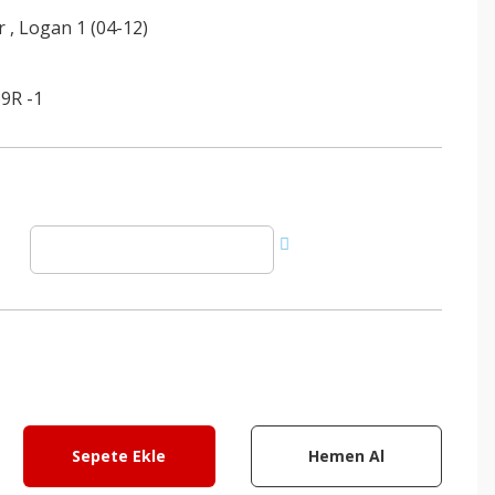
r
,
Logan 1 (04-12)
9R -1
Sepete Ekle
Hemen Al