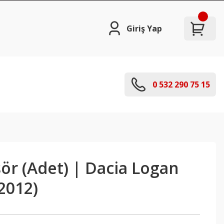
Giriş Yap
0 532 290 75 15
ör (Adet) | Dacia Logan
2012)