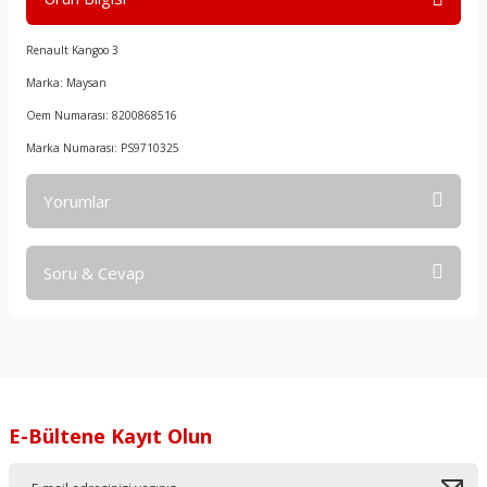
Renault Kangoo 3
Marka: Maysan
Oem Numarası: 8200868516
Marka Numarası: PS9710325
Yorumlar
Soru & Cevap
Bu ürüne ilk yorumu siz yapın!
Yorum Yaz
Ürün hakkında henüz soru sorulmamış.
Soru Sor
E-Bültene Kayıt Olun