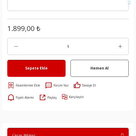
1.899,00 ₺
Sepete Ekle
Hemen Al
Yorum Yaz
Tavsiye Et
Karşılaştır
Fiyatı Alarmı
Paylaş
Ürün Bilgisi