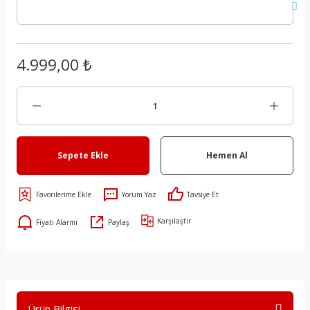
4.999,00 ₺
Sepete Ekle
Hemen Al
Yorum Yaz
Tavsiye Et
Karşılaştır
Fiyatı Alarmı
Paylaş
Ürün Bilgisi