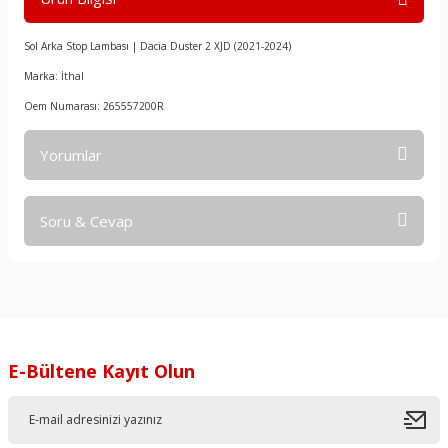
Sol Arka Stop Lambası | Dacia Duster 2 XJD (2021-2024)
Marka: İthal
Oem Numarası: 265557200R
Yorumlar
Soru & Cevap
Bu ürüne ilk yorumu siz yapın!
Yorum Yaz
Ürün hakkında henüz soru sorulmamış.
Soru Sor
E-Bültene Kayıt Olun