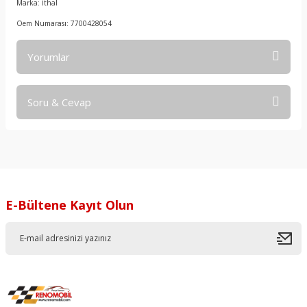
Marka: İthal
Oem Numarası: 7700428054
Yorumlar
Soru & Cevap
Bu ürüne ilk yorumu siz yapın!
Yorum Yaz
Ürün hakkında henüz soru sorulmamış.
Soru Sor
E-Bültene Kayıt Olun