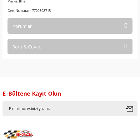
Marka: İthal
Oem Numarası: 7700308715
Yorumlar
Soru & Cevap
Bu ürüne ilk yorumu siz yapın!
Yorum Yaz
Ürün hakkında henüz soru sorulmamış.
Soru Sor
E-Bültene Kayıt Olun